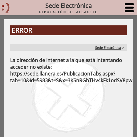
Sede Electrónica
DIPUTACIÓN DE ALBACETE
ERROR
Sede Electrónica
>
La dirección de Internet a la que está intentando 
acceder no existe: 
https://sede.llanera.es/PublicacionTabs.aspx?
tab=10&id=5983&t=S&x=3KSnRGbTHv4kFk1odSV8pw